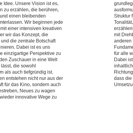
 Idee. Unsere Vision ist es,
grundlege
n zu erzählen, die berühren,
ausformul
n und einen bleibenden
Struktur 
interlassen. Wir beginnen jede
Tonalität
mit einer intensiven kreativen
erzähler
er wir das Konzept, die
mit Dreh
und die zentrale Botschaft
anderen 
inieren. Dabei ist es uns
Fundamen
ne einzigartige Perspektive zu
für alle 
 den Zuschauer in eine Welt
Dabei ist
lässt, die sowohl
inhaltlic
m als auch tiefgründig ist.
Richtung
en entstehen nicht nur aus der
dass die 
ft für das Kino, sondern auch
Umsetzun
estreben, Neues zu wagen
wieder innovative Wege zu