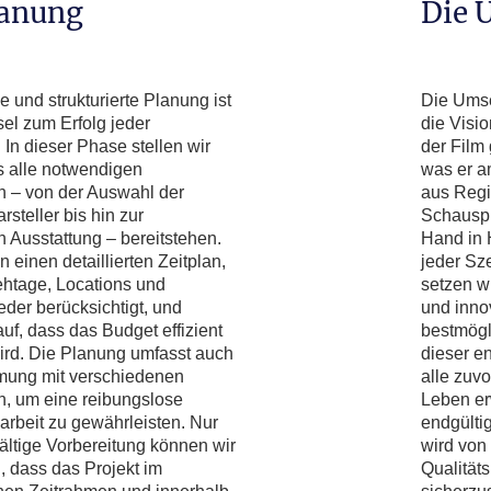
lanung
Die 
e und strukturierte Planung ist
Die Umse
el zum Erfolg jeder
die Visio
 In dieser Phase stellen wir
der Film
s alle notwendigen
was er a
 – von der Auswahl der
aus Regi
rsteller bis hin zur
Schauspi
 Ausstattung – bereitstehen.
Hand in 
n einen detaillierten Zeitplan,
jeder Sz
ehtage, Locations und
setzen w
der berücksichtigt, und
und inno
uf, dass das Budget effizient
bestmögli
wird. Die Planung umfasst auch
dieser e
mung mit verschiedenen
alle zuv
n, um eine reibungslose
Leben er
beit zu gewährleisten. Nur
endgülti
ältige Vorbereitung können wir
wird von
, dass das Projekt im
Qualitäts