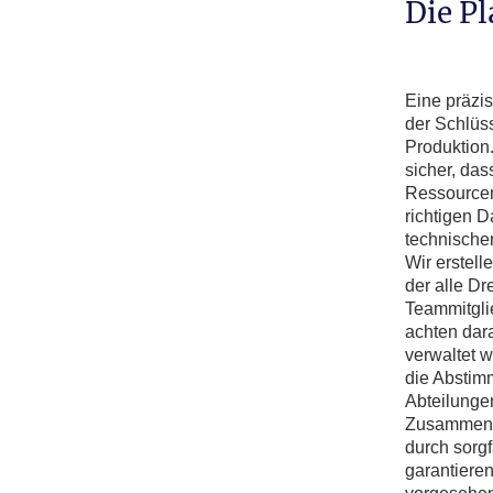
Die P
Eine präzis
der Schlüss
Produktion.
sicher, das
Ressourcen
richtigen Da
technischen
Wir erstelle
der alle Dr
Teammitglie
achten dara
verwaltet 
die Abstim
Abteilunge
Zusammenar
durch sorgf
garantieren