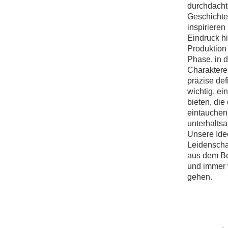
durchdachte
Geschichte
inspiriere
Eindruck h
Produktion 
Phase, in d
Charaktere 
präzise def
wichtig, ei
bieten, die
eintauchen 
unterhaltsa
Unsere Ide
Leidenscha
aus dem B
und immer 
gehen.